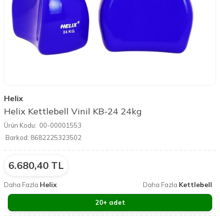
Helix
Helix Kettlebell Vinil KB-24 24kg
Ürün Kodu:
00-00001553
Barkod:
8682225323502
6.680,40
TL
Helix
Kettlebell
Daha Fazla
Daha Fazla
20+ adet