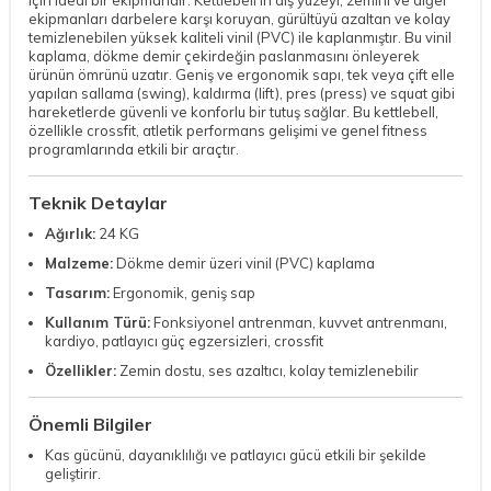
ekipmanları darbelere karşı koruyan, gürültüyü azaltan ve kolay
temizlenebilen yüksek kaliteli vinil (PVC) ile kaplanmıştır. Bu vinil
kaplama, dökme demir çekirdeğin paslanmasını önleyerek
ürünün ömrünü uzatır. Geniş ve ergonomik sapı, tek veya çift elle
yapılan sallama (swing), kaldırma (lift), pres (press) ve squat gibi
hareketlerde güvenli ve konforlu bir tutuş sağlar. Bu kettlebell,
özellikle crossfit, atletik performans gelişimi ve genel fitness
programlarında etkili bir araçtır.
Teknik Detaylar
Ağırlık:
24 KG
Malzeme:
Dökme demir üzeri vinil (PVC) kaplama
Tasarım:
Ergonomik, geniş sap
Kullanım Türü:
Fonksiyonel antrenman, kuvvet antrenmanı,
kardiyo, patlayıcı güç egzersizleri, crossfit
Özellikler:
Zemin dostu, ses azaltıcı, kolay temizlenebilir
Önemli Bilgiler
Kas gücünü, dayanıklılığı ve patlayıcı gücü etkili bir şekilde
geliştirir.