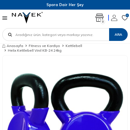
Spora Dair Her Şey
0
0
ARA
Anasayfa
Fitness ve Kardiyo
Kettlebell
Helix Kettlebell Vinil KB-24 24kg