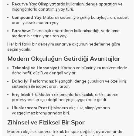
Recurve Yay:
Olimpiyatlarda kullanılan, denge aparatları ve
nişangâhlarla donatılmış yay türü.
Compound Yay:
Makaralı sistemiyle çekişi kolaylaştıran, isabet
oranı yüksek modern yay.
Barebow:
Teknolojik aparatların kullanılmadığı, sade ama
modern bir tarzı yansıtan yay.
Her biri farklı bir deneyim sunar ve okçunun hedeflerine göre
seçim yapılır.
Modern Okçuluğun Getirdiği Avantajlar
Teknoloji ve Hassasiyet:
Karbon ve alüminyum malzemelerle
daha hafif, güçlü ve dengeli yaylar.
Daha İyi Performans:
Nişangâh, denge çubukları ve özel kiriş
sistemleri ile isabet oranı artar.
Erişilebilirlik:
Modern ekipmanlarla okçuluk, artık sadece
profesyoneller için değil; her yaşa uygun hale geldi.
Uluslararası Prestij:
Modern okçuluk, olimpiyatların
vazgeçilmez branşlarından biri.
Zihinsel ve Fiziksel Bir Spor
Modern okçuluk sadece teknik bir spor değildir; aynı zamanda