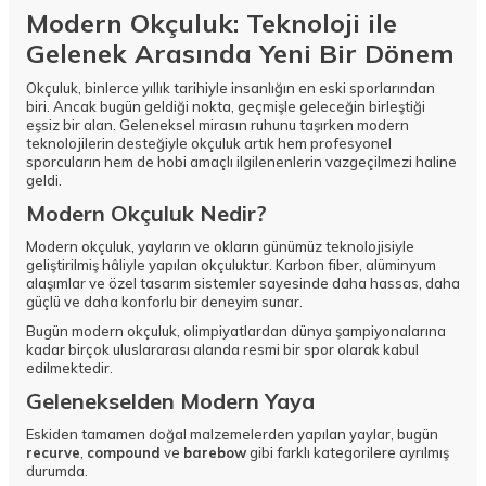
Modern Okçuluk: Teknoloji ile
Gelenek Arasında Yeni Bir Dönem
Okçuluk, binlerce yıllık tarihiyle insanlığın en eski sporlarından
biri. Ancak bugün geldiği nokta, geçmişle geleceğin birleştiği
eşsiz bir alan. Geleneksel mirasın ruhunu taşırken modern
teknolojilerin desteğiyle okçuluk artık hem profesyonel
sporcuların hem de hobi amaçlı ilgilenenlerin vazgeçilmezi haline
geldi.
Modern Okçuluk Nedir?
Modern okçuluk, yayların ve okların günümüz teknolojisiyle
geliştirilmiş hâliyle yapılan okçuluktur. Karbon fiber, alüminyum
alaşımlar ve özel tasarım sistemler sayesinde daha hassas, daha
güçlü ve daha konforlu bir deneyim sunar.
Bugün modern okçuluk, olimpiyatlardan dünya şampiyonalarına
kadar birçok uluslararası alanda resmi bir spor olarak kabul
edilmektedir.
Gelenekselden Modern Yaya
Eskiden tamamen doğal malzemelerden yapılan yaylar, bugün
recurve
,
compound
ve
barebow
gibi farklı kategorilere ayrılmış
durumda.