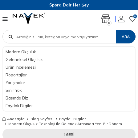
Spora Dair Her Şey
0
0
ARA
Modern Okçuluk
Geleneksel Okçuluk
Ürün İncelemesi
Röportajlar
Yarışmalar
Sınır Yok
Basında Biz
Faydalı Bilgiler
Anasayfa
Blog Sayfası
Faydalı Bilgiler
Modern Okçuluk: Teknoloji ile Gelenek Arasında Yeni Bir Dönem
GERI