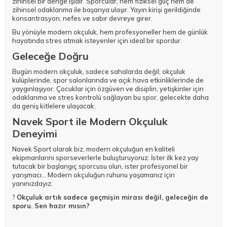
zihinsel bir denge işidir. Sporcular, hem fiziksel güç hem de
zihinsel odaklanma ile başarıya ulaşır. Yayın kirişi gerildiğinde
konsantrasyon, nefes ve sabır devreye girer.
Bu yönüyle modern okçuluk, hem profesyoneller hem de günlük
hayatında stres atmak isteyenler için ideal bir spordur.
Geleceğe Doğru
Bugün modern okçuluk, sadece sahalarda değil; okçuluk
kulüplerinde, spor salonlarında ve açık hava etkinliklerinde de
yaygınlaşıyor. Çocuklar için özgüven ve disiplin, yetişkinler için
odaklanma ve stres kontrolü sağlayan bu spor, gelecekte daha
da geniş kitlelere ulaşacak.
Navek Sport ile Modern Okçuluk
Deneyimi
Navek Sport olarak biz, modern okçuluğun en kaliteli
ekipmanlarını sporseverlerle buluşturuyoruz. İster ilk kez yay
tutacak bir başlangıç sporcusu olun, ister profesyonel bir
yarışmacı… Modern okçuluğun ruhunu yaşamanız için
yanınızdayız.
?
Okçuluk artık sadece geçmişin mirası değil, geleceğin de
sporu. Sen hazır mısın?