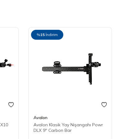
%
15
İndirim
%
15
Avalon
Avalo
 X10
Avalon Klasik Yay Nişangahı Powr
Avalo
DLX 9'' Carbon Bar
Alu