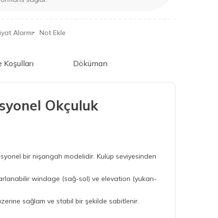
iyat Alarmı
Not Ekle
e Koşulları
Döküman
esyonel Okçuluk
syonel bir nişangah modelidir. Kulüp seviyesinden
rlanabilir windage (sağ-sol) ve elevation (yukarı-
zerine sağlam ve stabil bir şekilde sabitlenir.