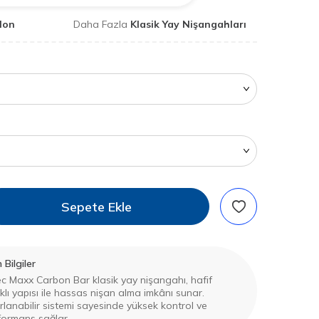
lon
Daha Fazla
Klasik Yay Nişangahları
Sepete Ekle
Bilgiler
c Maxx Carbon Bar klasik yay nişangahı, hafif
lı yapısı ile hassas nişan alma imkânı sunar.
rlanabilir sistemi sayesinde yüksek kontrol ve
rformans sağlar.