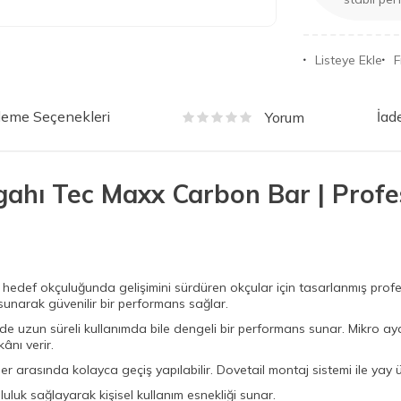
Listeye Ekle
F
eme Seçenekleri
İad
Yorum
gahı Tec Maxx Carbon Bar | Prof
hedef okçuluğunda gelişimini sürdüren okçular için tasarlanmış profe
 sunarak güvenilir bir performans sağlar.
de uzun süreli kullanımda bile dengeli bir performans sunar. Mikro aya
ânı verir.
ler arasında kolayca geçiş yapılabilir. Dovetail montaj sistemi ile yay ü
luluk sağlayarak kişisel kullanım esnekliği sunar.