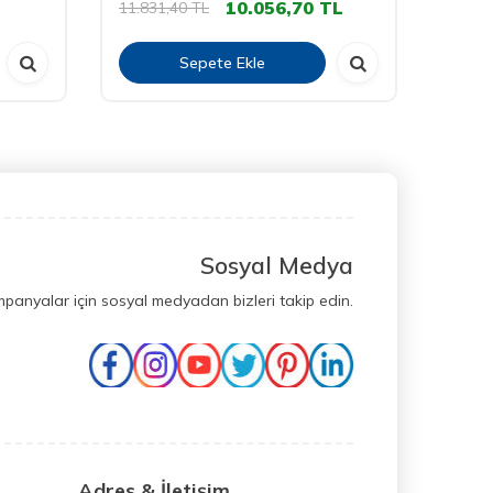
10.056,70
TL
11.831,40
TL
5.509
Sepete Ekle
Sosyal Medya
mpanyalar için sosyal medyadan bizleri takip edin.
Adres & İletişim