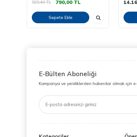
790,00
TL
14.1
929,40
TL
Sepete Ekle
E-Bülten Aboneliği
Kampanya ve yeniliklerden haberdar olmak için e
Kategoriler
Önem