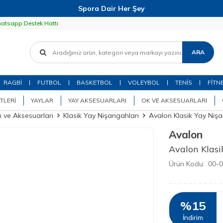
Spora Dair Her Şey
atsapp Destek Hattı
ARA
RAGBİ
FUTBOL
BASKETBOL
VOLEYBOL
TENİS
FİTN
TLERI
YAYLAR
YAY AKSESUARLARI
OK VE AKSESUARLARI
 ve Aksesuarları
Klasik Yay Nişangahları
Avalon Klasik Yay Niş
Avalon
Avalon Klas
Ürün Kodu:
00-
%
15
İndirim