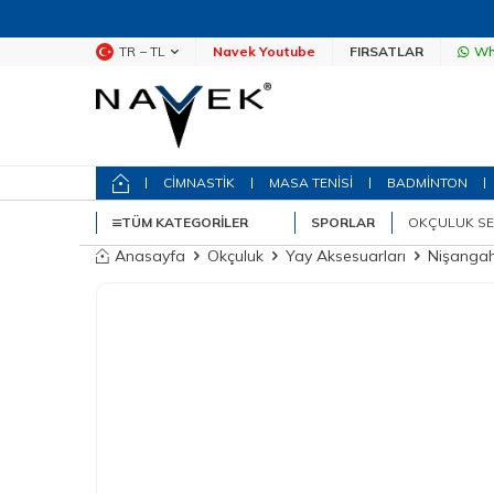
TR − TL
Navek Youtube
FIRSATLAR
Wh
CİMNASTİK
MASA TENİSİ
BADMİNTON
TÜM KATEGORILER
SPORLAR
OKÇULUK SE
Anasayfa
Okçuluk
Yay Aksesuarları
Nişangah