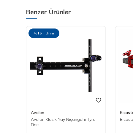
Benzer Ürünler
%
15
İndirim
Avalon
Bicast
 520-
Avalon Klasik Yay Nişangahı Tyro
Bicast
First