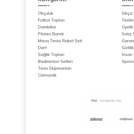
Okçuluk
Sıkça 
Futbol Topları
Teslim
Dambıllar
Üyelik
Pilates Bandı
Satış
Masa Tenisi Raket Seti
Garant
Dart
Gizlili
Sağlık Topları
İnsan 
Badminton Setleri
Spons
Tenis Ekipmanları
Cimnastik