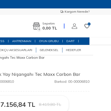
Kargom Nerede?
Sepetim
0
0,00
TL
0
ESS
ANTRENMAN
OYUN GRUBU
DART
OKÇU AKSESUARLARI
GELENEKSEL
HEDEFLER
angahı Tec Maxx Carbon Bar
ik Yay Nişangahı Tec Maxx Carbon Bar
00006810
Barkod:
00-00006810
7.156,84
TL
8.419,80
TL